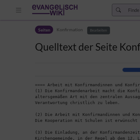
Zur Kopfleiste
Seiten
Konfirmation
Zur Hauptnavigation
Bearbeiten
Zu den Seitenwerkzeugen
Quelltext der Seite Kon
Zum Arbeitsbereich