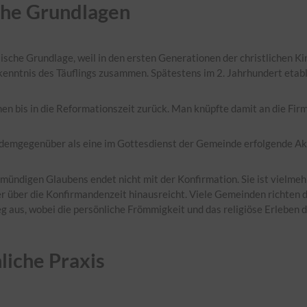
che Grundlagen
lische Grundlage, weil in den ersten Generationen der christlichen K
enntnis des Täuflings zusammen. Spätestens im 2. Jahrhundert etablie
en bis in die Reformationszeit zurück. Man knüpfte damit an die Firm
 demgegenüber als eine im Gottesdienst der Gemeinde erfolgende Akt
s mündigen Glaubens endet nicht mit der Konfirmation. Sie ist vielme
er über die Konfirmandenzeit hinausreicht. Viele Gemeinden richten d
 aus, wobei die persönliche Frömmigkeit und das religiöse Erleben 
liche Praxis