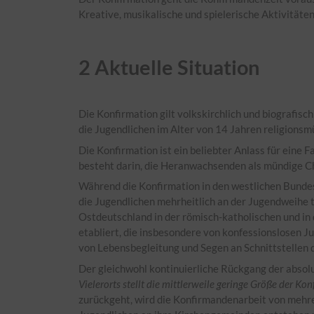
Kreative, musikalische und spielerische Aktivitäte
2
Aktuelle Situation
Die Konfirmation gilt volkskirchlich und biografis
die Jugendlichen im Alter von 14 Jahren religionsm
Die Konfirmation ist ein beliebter Anlass für eine F
besteht darin, die Heranwachsenden als mündige Ch
Während die Konfirmation in den westlichen Bundes
die Jugendlichen mehrheitlich an der Jugendweihe 
Ostdeutschland in der römisch-katholischen und in 
etabliert, die insbesondere von konfessionslosen
von Lebensbegleitung und Segen an Schnittstellen
Der gleichwohl kontinuierliche Rückgang der abso
Vielerorts stellt die mittlerweile geringe Größe der Ko
zurückgeht, wird die Konfirmandenarbeit von mehrer