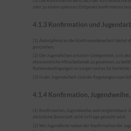
(5) Die Konfirmation wird nach der Kirchenbuchord
oder zu einem späteren Zeitpunkt konfirmieren las
4.1.3
Konfirmation und Jugendarb
(1) Anknüpfend an die Konfirmandenarbeit bietet 
geschehen.
(2) Die Jugendlichen erhalten Gelegenheit, sich ak
ehrenamtliche Mitarbeitende zu gewinnen, zu befähi
Rahmenbedingungen zu sorgen und es ist fachliche 
(3) In der Jugendarbeit sind die Regelungen zum Sc
4.1.4
Konfirmation, Jugendweihe,
(1) Konfirmation, Jugendweihe und vergleichbare Ju
christliche Botschaft nicht in Frage gestellt wird.
(2) Wo Jugendliche neben der Konfirmation die Jug