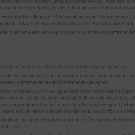
andenarbeit einer anderen Gemeinde teilnehmen, soll ihnen dies im
 Gemeinde über den Beginn der Teilnahme an der Konfirmandenarbeit
nste unter Beteiligung der Konfirmandinnen und Konfirmanden statt. 
ahl teil, das sie als einen Kern geistlicher Praxis im Christentum
edkirchlichem Recht ein Gespräch über die Inhalte der Konfirmandena
ienst der Gemeinde. Er wird nach der geltenden Agende gehalten.
ugendliche noch nicht getauft, so wird die Taufe im Laufe der Konfir
n weiteren Konfirmandinnen und Konfirmanden gesegnet.
ion zu vollziehen, so wird nach gliedkirchlichem Recht über die Zula
ten oder im Fall der Religionsmündigkeit die oder der Betroffene s
meistens der Superintendentur oder dem Dekanat) einlegen. Die Ents
ass die Konfirmation vollzogen werden kann, so schafft sie die Mögl
Abendmahl in eigener Verantwortung und zur Übernahme eines Patenam
 Wahlrecht.