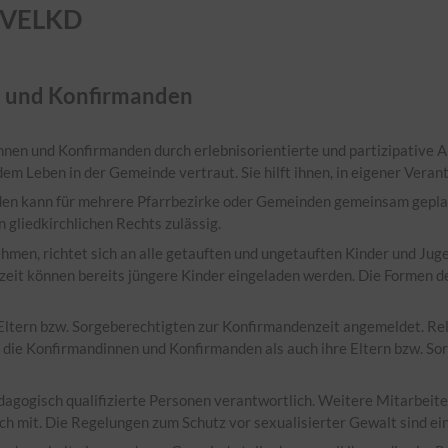
d VELKD
n und Konfirmanden
nen und Konfirmanden durch erlebnisorientierte und partizipative A
m Leben in der Gemeinde vertraut. Sie hilft ihnen, in eigener Verant
den kann für mehrere Pfarrbezirke oder Gemeinden gemeinsam gepla
 gliedkirchlichen Rechts zulässig.
ehmen, richtet sich an alle getauften und ungetauften Kinder und Ju
nzeit können bereits jüngere Kinder eingeladen werden. Die Formen 
 Eltern bzw. Sorgeberechtigten zur Konfirmandenzeit angemeldet. Re
 die Konfirmandinnen und Konfirmanden als auch ihre Eltern bzw. Sor
dagogisch qualifizierte Personen verantwortlich. Weitere Mitarbeiten
ch mit. Die Regelungen zum Schutz vor sexualisierter Gewalt sind ei