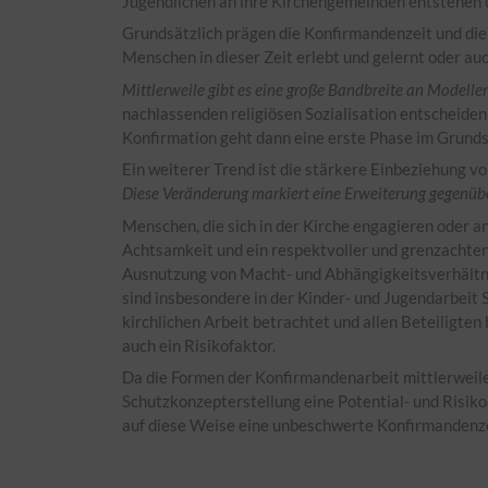
Jugendlichen an ihre Kirchengemeinden entstehen 
Grundsätzlich prägen die Konfirmandenzeit und die 
Menschen in dieser Zeit erlebt und gelernt oder auc
Mittlerweile gibt es eine große Bandbreite an Modell
nachlassenden religiösen Sozialisation entscheide
Konfirmation geht dann eine erste Phase im Grundsc
Ein weiterer Trend ist die stärkere Einbeziehung v
Diese Veränderung markiert eine Erweiterung gegenüb
Menschen, die sich in der Kirche engagieren oder 
Achtsamkeit und ein respektvoller und grenzachte
Ausnutzung von Macht- und Abhängigkeitsverhältni
sind insbesondere in der Kinder- und Jugendarbeit
kirchlichen Arbeit betrachtet und allen Beteiligte
auch ein Risikofaktor.
Da die Formen der Konfirmandenarbeit mittlerweile
Schutzkonzepterstellung eine Potential- und Risiko
auf diese Weise eine unbeschwerte Konfirmandenze