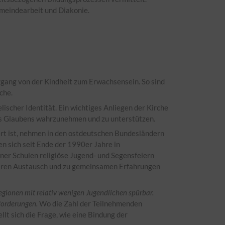
emeindearbeit und Diakonie.
ergang von der Kindheit zum Erwachsensein. So sind
che.
elischer Identität. Ein wichtiges Anliegen der Kirche
res Glaubens wahrzunehmen und zu unterstützen.
ert ist, nehmen in den ostdeutschen Bundesländern
n sich seit Ende der 1990er Jahre in
ner Schulen religiöse Jugend- und Segensfeiern
baren Austausch und zu gemeinsamen Erfahrungen
Regionen mit relativ wenigen Jugendlichen spürbar.
forderungen.
Wo die Zahl der Teilnehmenden
t sich die Frage, wie eine Bindung der