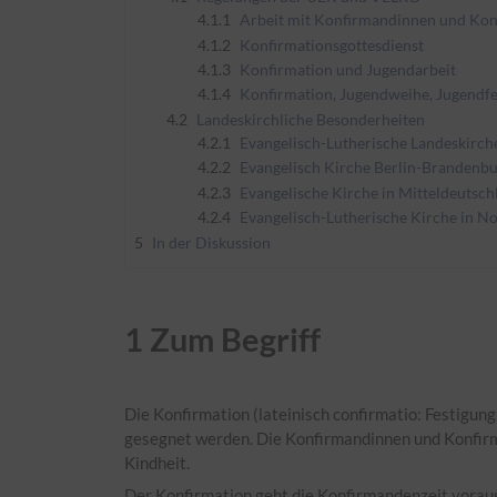
4.1.1
Arbeit mit Konfirmandinnen und Ko
4.1.2
Konfirmationsgottesdienst
4.1.3
Konfirmation und Jugendarbeit
4.1.4
Konfirmation, Jugendweihe, Jugendfe
4.2
Landeskirchliche Besonderheiten
4.2.1
Evangelisch-Lutherische Landeskirch
4.2.2
Evangelisch Kirche Berlin-Brandenbu
4.2.3
Evangelische Kirche in Mitteldeutsch
4.2.4
Evangelisch-Lutherische Kirche in N
5
In der Diskussion
1
Zum Begriff
Die Konfirmation (lateinisch confirmatio: Festigung
gesegnet werden. Die Konfirmandinnen und Konfirma
Kindheit.
Der Konfirmation geht die Konfirmandenzeit voraus.