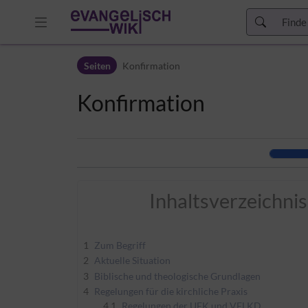
Zur Kopfleiste
Seiten
Konfirmation
Zur Hauptnavigation
Zu den Seitenwerkzeugen
Konfirmation
Zum Arbeitsbereich
Inhaltsverzeichnis
1
Zum Begriff
2
Aktuelle Situation
3
Biblische und theologische Grundlagen
4
Regelungen für die kirchliche Praxis
4.1
Regelungen der UEK und VELKD