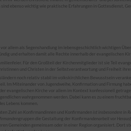
n sind ebenso wichtig wie praktische Erfahrungen in Gottesdienst, G
ch vor allem als Segenshandlung im lebensgeschichtlich wichtigen Üb
ündig und erhalten damit alle Rechte innerhalb der evangelischen Kir
amilienfeier. Für den Großteil der Kirchenmitglieder ist sie Teil evang
ristinnen und Christen in der Selbstverantwortung und Freiheit ih
ländern noch relativ stabil im volkskirchlichen Bewusstsein verank
teil. Im Miteinander von Jugendweihe, Konfirmation und Firmung habe
der evangelischen Kirche vor allem im Kontext konfessionell getrage
 Jugendlichen wahrgenommen werden. Dabei kann es zu einem frucht
 des Lebens kommen.
luten Zahl an Konfirmandinnen und Konfirmanden
ist insbesondere in 
nfirmand
engruppen die Gestaltung der Konfirmand
enarbeit vor Heraus
en Gemeinden gemeinsam oder in einer Region organisiert. Dort stell