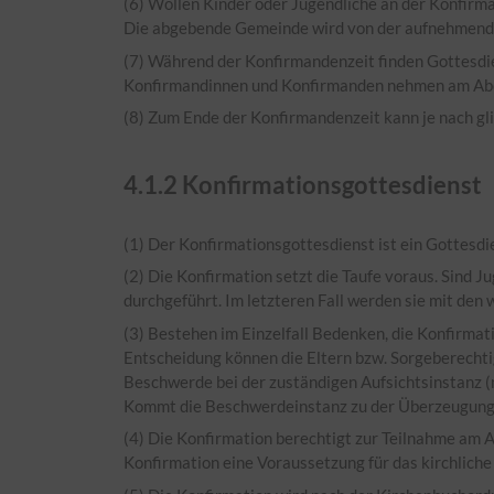
(6) Wollen Kinder oder Jugendliche an der Konfirm
Die abgebende Gemeinde wird von der aufnehmenden
(7) Während der Konfirmandenzeit finden Gottesdie
Konfirmandinnen und Konfirmanden nehmen am Abendm
(8) Zum Ende der Konfirmandenzeit kann je nach gli
4.1.2
Konfirmationsgottesdienst
(1) Der Konfirmationsgottesdienst ist ein Gottesd
(2) Die Konfirmation setzt die Taufe voraus. Sind J
durchgeführt. Im letzteren Fall werden sie mit de
(3) Bestehen im Einzelfall Bedenken, die Konfirmat
Entscheidung können die Eltern bzw. Sorgeberechtig
Beschwerde bei der zuständigen Aufsichtsinstanz (
Kommt die Beschwerdeinstanz zu der Überzeugung, d
(4) Die Konfirmation berechtigt zur Teilnahme am 
Konfirmation eine Voraussetzung für das kirchliche