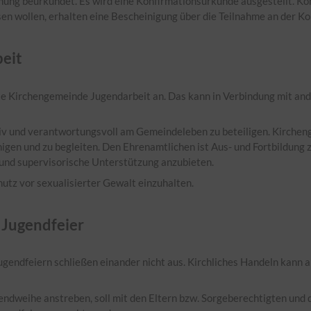
nung beurkundet. Es wird eine Konfirmationsurkunde ausgestellt. Ko
sen wollen, erhalten eine Bescheinigung über die Teilnahme an der K
eit
die Kirchengemeinde Jugendarbeit an. Das kann in Verbindung mit a
tiv und verantwortungsvoll am Gemeindeleben zu beteiligen. Kirchen
gen und zu begleiten. Den Ehrenamtlichen ist Aus- und Fortbildung zu
und supervisorische Unterstützung anzubieten.
hutz vor sexualisierter Gewalt einzuhalten.
 Jugendfeier
gendfeiern schließen einander nicht aus. Kirchliches Handeln kann a
endweihe anstreben, soll mit den Eltern bzw. Sorgeberechtigten und 