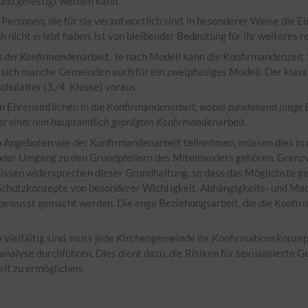
und gefestigt werden kann.
Personen, die für sie verantwortlich sind, in besonderer Weise die E
h nicht erlebt haben, ist von bleibender Bedeutung für ihr weiteres re
en der Konfirmand
enarbeit. Je nach Modell kann die Konfirmandenzeit
n sich manche Gemeinden auch für ein zweiphasiges Modell. Der klass
hulalter (3./4. Klasse) voraus.
on Ehrenamtlichen in die Konfirmand
enarbeit, wobei zunehmend junge 
er einer rein hauptamtlich geprägten Konfirmand
enarbeit.
an Angeboten wie der Konfirmandenarbeit teilnehmen, müssen dies in
nder Umgang zu den Grundpfeilern des Miteinanders gehören. Grenzve
ssen widersprechen dieser Grundhaltung, so dass das Möglichste ge
 Schutzkonzepte von besonderer Wichtigkeit. Abhängigkeits- und Ma
n bewusst gemacht werden. Die enge Beziehungsarbeit, die die Konfirm
 vielfältig sind, muss jede Kirchengemeinde ihr Konfirmationskonze
analyse durchführen. Dies dient dazu, die Risiken für sexualisierte 
it zu ermöglichen.