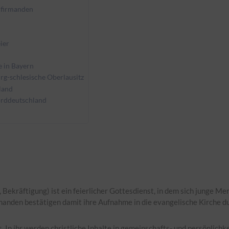
nfirmanden
ier
e in Bayern
rg-schlesische Oberlausitz
land
orddeutschland
, Bekräftigung) ist ein feierlicher Gottesdienst, in dem sich junge 
nden bestätigen damit ihre Aufnahme in die evangelische Kirche durc
 In ihr werden christliche Inhalte in gemeinschafts- und persönlich