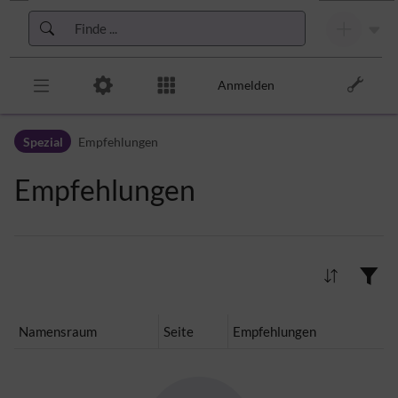
Zur Kopfleiste
Zur Hauptnavigation
Zu den Seitenwerkzeugen
Zum Arbeitsbereich
Anmelden
Spezial
Empfehlungen
Empfehlungen
0 Ergebnisse gefunden
Namensraum
Seite
Empfehlungen