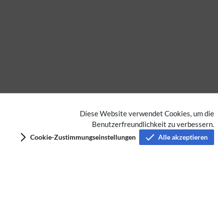
Diese Website verwendet Cookies, um die
Benutzerfreundlichkeit zu verbessern.
Datenschutz
Cookie-Zustimmungseinstellungen
Alle akzeptieren
Nutzungsbedingungen
Haftungsausschluss
Impressum
Über