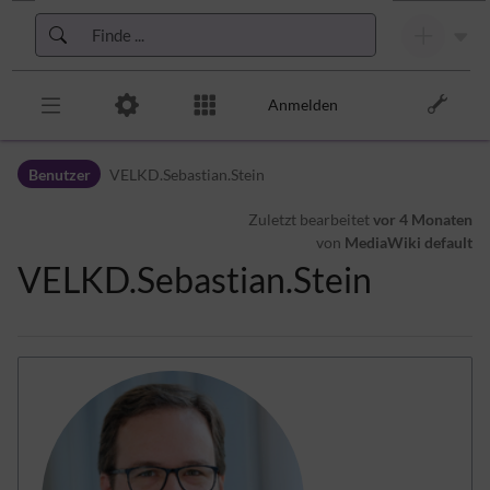
Zur Kopfleiste
Zur Hauptnavigation
Zu den Seitenwerkzeugen
Zum Arbeitsbereich
Anmelden
Benutzer
VELKD.Sebastian.Stein
Zuletzt bearbeitet
vor 4 Monaten
von
MediaWiki default
VELKD.Sebastian.Stein